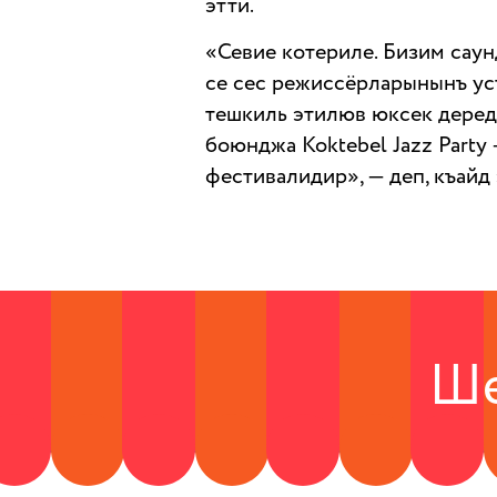
этти.
«Севие котериле. Бизим саунд
се сес режиссёрларынынъ ус
тешкиль этилюв юксек деред
боюнджа Koktebel Jazz Party
фестивалидир», — деп, къайд 
Ше