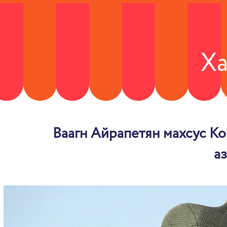
Х
Ваагн Айрапетян махсус Ko
а