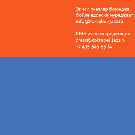
Эписи суаллер боюнджа
бойле адреске мураджаат 
info@koktebel-jazz.ru
КМВ ичюн аккредитация:
press@koktebel-jazz.ru
+7 495-645-65-14