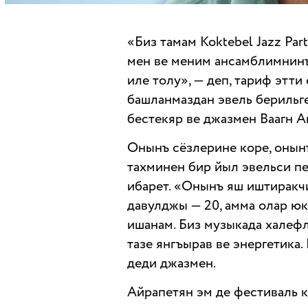
«Биз тамам Koktebel Jazz Par
мен ве меним ансамблимнин
иле толу», — деп, тариф этт
башланмаздан эвель берильг
бестекяр ве джазмен Ваагн А
Онынъ сёзлерине коре, онын
тахминен бир йыл эвельси п
ибарет. «Онынъ яш иштиракчи
давулджы — 20, амма олар юк
ишанам. Биз музыкада халефл
тазе янгъырав ве энергетика
деди джазмен.
Айрапетян эм де фестиваль 