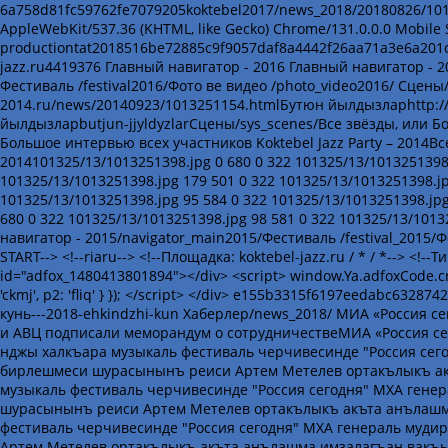
6a758d81fc59762fe7079205koktebel2017/news_2018/20180826/101340
AppleWebKit/537.36 (KHTML, like Gecko) Chrome/131.0.0.0 Mobile S
productiontat2018516be72885c9f9057daf8a4442f26aa71a3e6a201c57654020180826/1/images/productionhttps://koktebel-jazz.ru.koktebel-jazz.ru4419376 Главный навигатор - 2016 Главный навигатор - 2016/navigator_main/Хаберлер /news_2016/Программа Программа /stages/Фестиваль /festival2016/Фото ве видео /photo_video2016/ Сцены/sys_scenes/665b03921a90fdf26dbbaf9669a2a81dhttp://tat.koktebel-jazz-2014.ru/news/20140923/1013251154.htmlБутюн йылдызларhttp://tat.koktebel-jazz-2014.ru/news/20140923/1013251154.htmlБутюн йылдызларbutjun-jjyldyzlarСцены/sys_scenes/Все звёзды, или Большое интервью всех участников Koktebel Jazz Party – 2014Все звёзды, или Большое интервью всех участников Koktebel Jazz Party – 2014Все звёзды, или Большое интервью всех участников Koktebel Jazz Party – 2014101325/13/1013251398.jpg 0 680 0 322 101325/13/1013251398.jpg 119 560 0 322 101325/13/1013251398.jpg 179 501 0 322 101325/13/1013251398.jpg 179 501 0 322 101325/13/1013251398.jpg 179 501 0 322 101325/13/1013251398.jpg 20 660 0 360 101325/13/1013251398.jpg 95 584 0 322 101325/13/1013251398.jpg 0 1000 0 543 101325/13/1013251398.jpg 0 680 0 322 101325/13/1013251398.jpg 0 680 0 322 101325/13/1013251398.jpg 98 581 0 322 101325/13/1013251398.jpg101325/13/1013251398.jpg Главный навигатор - 2015Главный навигатор - 2015/navigator_main2015/Фестиваль /festival_2015/Фото ве видео /photo_video/Хаберлер /news_2015/ <div align="center"> <!--AdFox START--> <!--riaru--> <!--Площадка: koktebel-jazz.ru / * / *--> <!--Тип баннера: 1000x--> <!--Расположение: 49001_koktebel-jazz.ru_bn1--> <div id="adfox_1480413801894"></div> <script> window.Ya.adfoxCode.create({ ownerId: 249922, containerId: 'adfox_1480413801894', params: { pp: 'jfo', ps: 'ckmj', p2: 'fliq' } }); </script> </div> e155b3315f6197eedabc63287424707f/news_2018/20180826/1013404466.htmlKoktebel Jazz Party 2018. Экинджи кунь---2018-ehkindzhi-kun Хаберлер/news_2018/ МИА «Россия сегодня» и АВЦ подписали меморандум о сотрудничествеМИА «Россия сегодня» и АВЦ подписали меморандум о сотрудничествеМИА «Россия сегодня» и АВЦ подписали меморандум о сотрудничествеKoktebel Jazz Party 16-нджы халкъара музыкаль фестиваль черчивесинде "Россия сегодня" МХА генераль мудири Дмитрий Киселев ве волонтер меркезлери бирлешмеси шурасынынъ реиси Артем Метелев ортакълыкъ акъта анълашма имзалагъан вакъыттаKoktebel Jazz Party 16-нджы халкъара музыкаль фестиваль черчивесинде "Россия сегодня" МХА генераль мудири Дмитрий Киселев ве волонтер меркезлери бирлешмеси шурасынынъ реиси Артем Метелев ортакълыкъ акъта анълашма имзалагъан вакъыттаKoktebel Jazz Party 16-нджы халкъара музыкаль фестиваль черчивесинде "Россия сегодня" МХА генераль мудири Дмитрий Киселев ве волонтер меркезлери бирлешмеси шурасынынъ реиси Артем Метелев ортакълыкъ акъта анълашма имзалагъан вакъытта101339/74/1013397452.jpg 1013397452 0 1500 0 1051 101339/74/1013397452.jpg 1013397452 0 1500 131 840 101339/74/1013397452.jpg 1013397452 0 1500 121 935 101339/74/1013397452.jpg 1013397452 0 1500 34 1018 101339/74/1013397452.jpg 1013397452 28 1471 0 1053 101339/74/1013397452.jpg 1013397452 223 1276 0 1053 101339/74/1013397452.jpg 1013397452 223 1276 0 1053 101339/74/1013397452.jpg 1013397452 223 1276 0 1053 101339/74/1013397452.jpg 1013397452 0 1500 104 948 101339/74/1013397452.jpg 1013397452 0 1500 32 1020 101339/74/1013397452.jpg 1013397452 31 1468 0 1053 101339/74/1013397452.jpg 1013397452 0 1500 0 1053 101339/74/1013397452.jpg 1013397452 0 1500 26 1026 101339/74/1013397452.jpg101339/74/1013397452.jpgNew York Latin Jazz All Stars: Мы рады возможности выступить в КоктебелеNew York Latin Jazz All Stars: Мы рады возможности выступить в КоктебелеNew York Latin Jazz All Stars: Мы рады возможности выступить в КоктебелеТромбонджы-чалгъыджы Конрад ХервигТромбонджы-чалгъыджы Конрад ХервигТромбонджы-чалгъыджы Конрад Хервиг101339/7