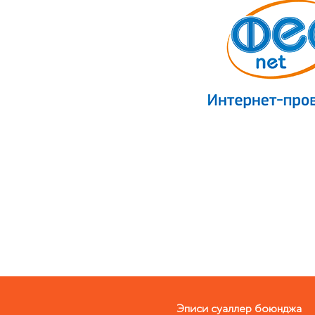
Эписи суаллер боюнджа